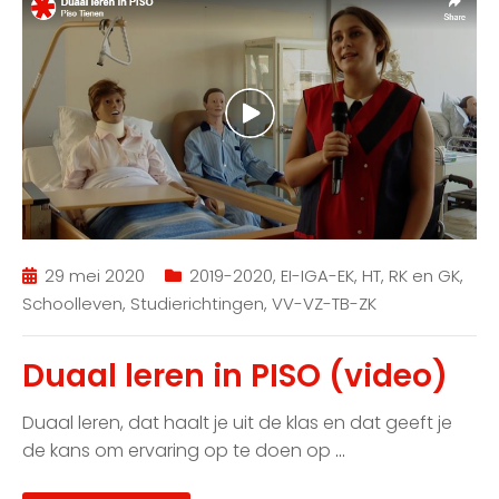
29 mei 2020
2019-2020
,
EI-IGA-EK
,
HT
,
RK en GK
,
Schoolleven
,
Studierichtingen
,
VV-VZ-TB-ZK
Duaal leren in PISO (video)
Duaal leren, dat haalt je uit de klas en dat geeft je
de kans om ervaring op te doen op
…