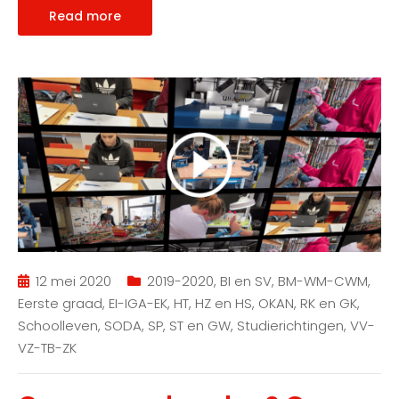
Read more
12 mei 2020
2019-2020
,
BI en SV
,
BM-WM-CWM
,
Eerste graad
,
EI-IGA-EK
,
HT
,
HZ en HS
,
OKAN
,
RK en GK
,
Schoolleven
,
SODA
,
SP
,
ST en GW
,
Studierichtingen
,
VV-
VZ-TB-ZK