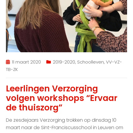
11 maart 2020
2019-2020
,
Schoolleven
,
VV-VZ-
TB-ZK
Leerlingen Verzorging
volgen workshops “Ervaar
de thuiszorg”
De zesdejaars Verzorging trokken op dinsdag 10
maart naar de Sint-Franciscusschool in Leuven om