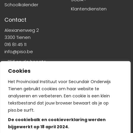
Schoolkalender
Klantendiensten
Contact
Alexianenweg 2
3300 Tienen
016 81 45 11
info@piso.be
» Blijf op de hoogte
Cookies
Het Provinciaal Instituut voor Secundair Onderwijs
Tienen gebruikt cookies om haar website te
analyseren en verbeteren. Een cookie is een klein
tekstbestand dat jouw browser bewaart als je op
Veelgestelde vragen
-
Wie is wie?
-
Privacyverklaring
piso.be surft.
De cookiebalk en cookieverklaring werden
bijgewerkt op 18 april 2024.