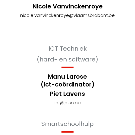
Nicole Vanvinckenroye
nicole.vanvinckenroye@vlaamsbrabant.be
ICT Techniek
(hard- en software)
Manu Larose
(ict-coördinator)
Piet Lavens
ict@piso.be
Smartschoolhulp