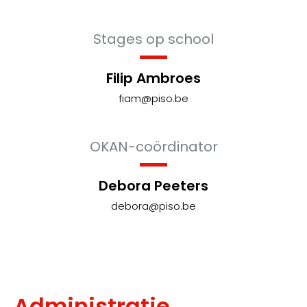
Stages op school
Filip Ambroes
fiam@piso.be
OKAN-coördinator
Debora Peeters
debora@piso.be
Administratie