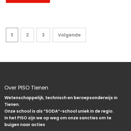
Berichten
1
2
3
Volgende
paginering
Over PISO Tienen
Wetenschappelijk, technisch en beroepsonderwijs in
Tienen.
Onze school is als “SODA“-school uniek in de regio.
In het PISO zijn we op weg om onze sancties om te
buigen naar acties