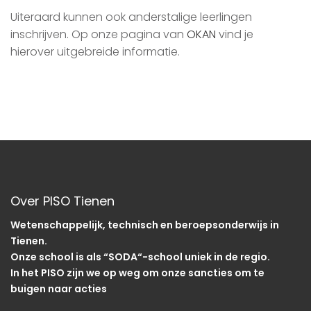
Uiteraard kunnen ook anderstalige leerlingen
inschrijven. Op onze pagina van
OKAN
vind je
hierover uitgebreide informatie.
Over PISO Tienen
Wetenschappelijk, technisch en beroepsonderwijs in
Tienen.
Onze school is als “SODA“-school uniek in de regio.
In het PISO zijn we op weg om onze sancties om te
buigen naar acties