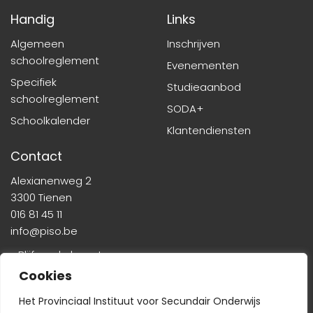
Handig
Links
Algemeen
Inschrijven
schoolreglement
Evenementen
Specifiek
Studieaanbod
schoolreglement
SODA+
Schoolkalender
Klantendiensten
Contact
Alexianenweg 2
3300 Tienen
016 81 45 11
info@piso.be
» Blijf op de hoogte
Cookies
Het Provinciaal Instituut voor Secundair Onderwijs