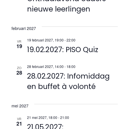
a
m
r
.
nieuwe leerlingen
v
g
i
a
februari 2027
v
g
19 februari 2027, 19:00
-
22:00
VR
e
19
19.02.2027: PISO Quiz
a
n
t
n
28 februari 2027, 14:00
-
18:00
ZO
28
i
28.02.2027: Infomiddag
a
en buffet à volonté
e
v
i
mei 2027
g
21 mei 2027, 18:00
-
21:00
VR
a
21
21.05.2027: