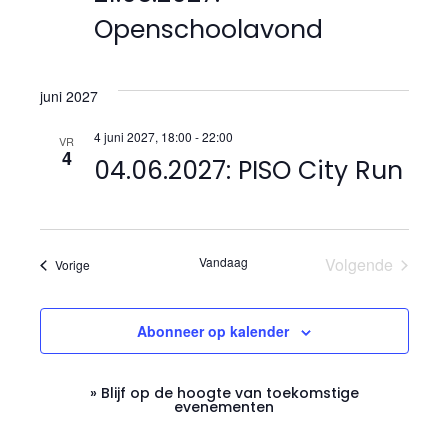
t
Openschoolavond
i
e
juni 2027
4 juni 2027, 18:00
-
22:00
VR
4
04.06.2027: PISO City Run
Vandaag
Volgende
Evenementen
Vorige
Evenement
Abonneer op kalender
» Blijf op de hoogte van toekomstige
evenementen