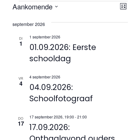
Evenementen
E
W
Aankomende
L
S
v
e
i
e
september 2026
j
e
l
e
s
1 september 2026
e
n
DI
t
1
r
01.09.2026: Eerste
c
e
t
schooldag
g
m
e
e
a
e
r
4 september 2026
VR
4
v
n
e
04.09.2026:
e
t
Schoolfotograaf
e
n
w
d
n
a
17 september 2026, 19:00
-
21:00
DO
e
17
t
n
17.09.2026:
e
u
Onthaalavond ouders