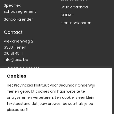
Specifiek
Studieaanbod
schoolreglement
SODA+
Schoolkalender
Klantendiensten
Contact
Alexianenweg 2
3300 Tienen
016 81 45 11
info@piso.be
» Blijf op de hoogte
Cookies
Het Provinciaal Instituut voor Secundair Onderwijs
Tienen gebruikt cookies om haar website te
analyseren en verbeteren. Een cookie is een klein
tekstbestand dat jouw browser bewaart als je op
Veelgestelde vragen
-
Wie is wie?
-
Privacyverklaring
piso.be surft.