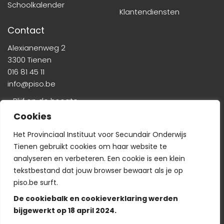
Schoolkalender
Klantendiensten
Contact
Alexianenweg 2
3300 Tienen
016 81 45 11
info@piso.be
» Blijf op de hoogte
Cookies
Het Provinciaal Instituut voor Secundair Onderwijs
Tienen gebruikt cookies om haar website te
analyseren en verbeteren. Een cookie is een klein
tekstbestand dat jouw browser bewaart als je op
Veelgestelde vragen
-
Wie is wie?
-
Privacyverklaring
piso.be surft.
De cookiebalk en cookieverklaring werden
bijgewerkt op 18 april 2024.