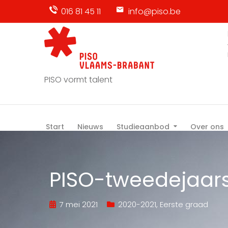
016 81 45 11
info@piso.be
PISO vormt talent
Start
Nieuws
Studieaanbod
Over ons
PISO-tweedejaars
7 mei 2021
2020-2021
,
Eerste graad