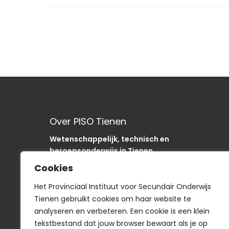
Over PISO Tienen
Wetenschappelijk, technisch en
beroepsonderwijs in Tienen.
Onze school is als “SODA“-school uniek in de
Cookies
regio.
In het PISO zijn we op weg om onze sancties om
Het Provinciaal Instituut voor Secundair Onderwijs
te buigen naar acties
Tienen gebruikt cookies om haar website te
analyseren en verbeteren. Een cookie is een klein
tekstbestand dat jouw browser bewaart als je op