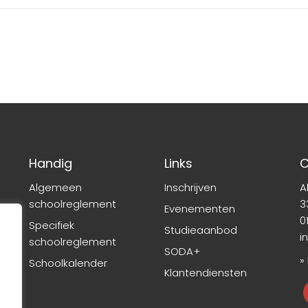
Handig
Links
C
Algemeen
Inschrijven
A
schoolreglement
3
Evenementen
01
Specifiek
Studieaanbod
i
schoolreglement
SODA+
»
Schoolkalender
Klantendiensten