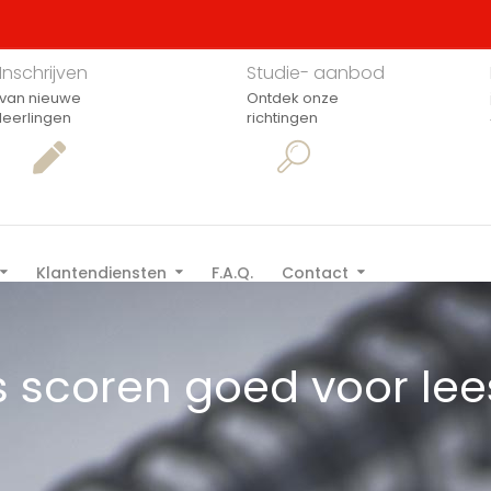
Inschrijven
Studie- aanbod
van nieuwe
Ontdek onze
leerlingen
richtingen
Klantendiensten
F.A.Q.
Contact
 scoren goed voor lee