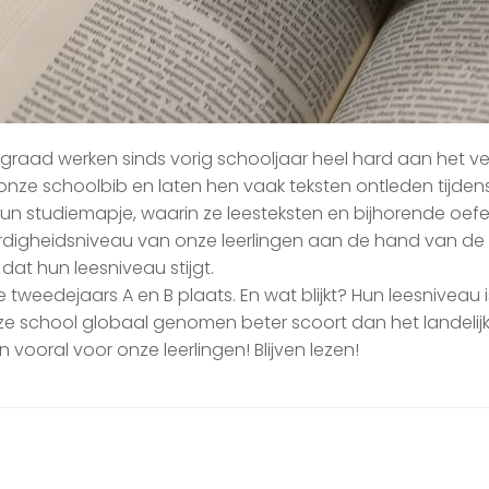
graad werken sinds vorig schooljaar heel hard aan het v
r onze schoolbib en laten hen vaak teksten ontleden tijde
hun studiemapje, waarin ze leesteksten en bijhorende oef
ardigheidsniveau van onze leerlingen aan de hand van de 
dat hun leesniveau stijgt.
weedejaars A en B plaats. En wat blijkt? Hun leesniveau 
ze school globaal genomen beter scoort dan het landelij
 vooral voor onze leerlingen! Blijven lezen!