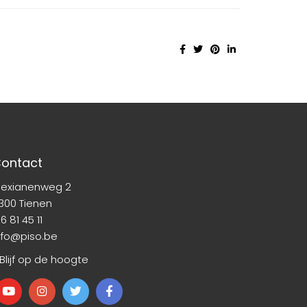
ontact
lexianenweg 2
300 Tienen
6 81 45 11
nfo@piso.be
 Blijf op de hoogte