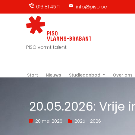
016 81 45 11
info@piso.be
PISO vormt talent
Start
Nieuws
Studieaanbod
Over ons
20.05.2026: Vrije 
20 mei 2026
2025 - 2026