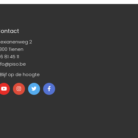
ontact
lexianenweg 2
300 Tienen
6 81 45 11
nfo@piso.be
 Blijf op de hoogte