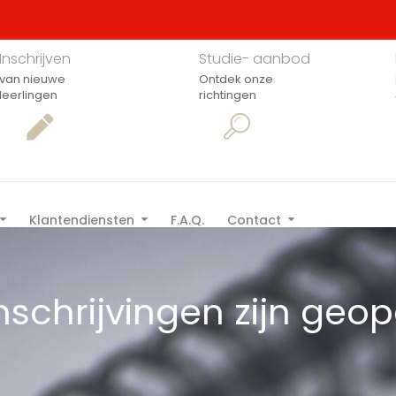
Inschrijven
Studie- aanbod
van nieuwe
Ontdek onze
leerlingen
richtingen
Klantendiensten
F.A.Q.
Contact
inschrijvingen zijn geo