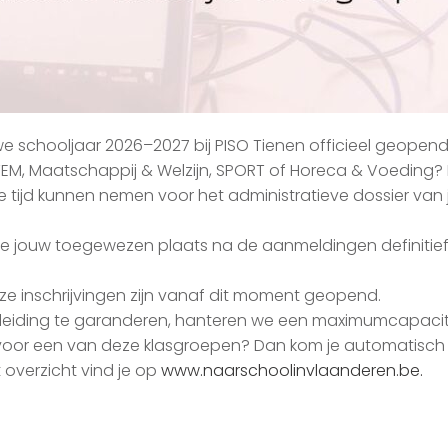
uwe schooljaar 2026–2027 bij PISO Tienen officieel geopen
TEM, Maatschappij & Welzijn, SPORT of Horeca & Voeding? 
 de tijd kunnen nemen voor het administratieve dossier van
n je jouw toegewezen plaats na de aanmeldingen definitie
eze inschrijvingen zijn vanaf dit moment geopend.
leiding te garanderen, hanteren we een maximumcapacitei
s je voor een van deze klasgroepen? Dan kom je automatisc
t overzicht vind je op
www.naarschoolinvlaanderen.be.