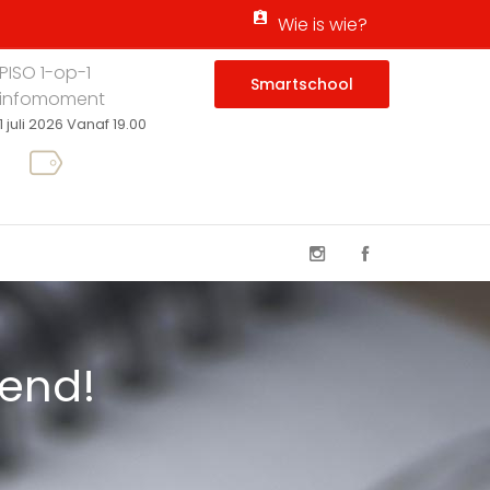
Wie is wie?
PISO 1-op-1
Smartschool
infomoment
1 juli 2026 Vanaf 19.00
pend!