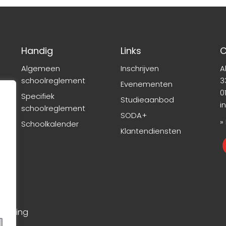
Handig
Links
C
Algemeen
Inschrijven
A
schoolreglement
3
Evenementen
01
Specifiek
Studieaanbod
i
schoolreglement
SODA+
»
Schoolkalender
Klantendiensten
rklaring