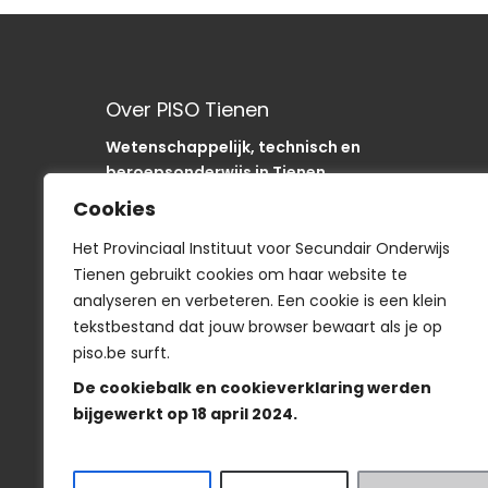
Over PISO Tienen
Wetenschappelijk, technisch en
beroepsonderwijs in Tienen.
Onze school is als “SODA“-school uniek in de
Cookies
regio.
In het PISO zijn we op weg om onze sancties om
Het Provinciaal Instituut voor Secundair Onderwijs
te buigen naar acties
Tienen gebruikt cookies om haar website te
analyseren en verbeteren. Een cookie is een klein
tekstbestand dat jouw browser bewaart als je op
piso.be surft.
Smartschool
De cookiebalk en cookieverklaring werden
bijgewerkt op 18 april 2024.
Veelgestelde vragen
-
Wie is wie?
-
Privacyve