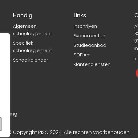
Handig
Links
C
Algemeen
Inschrijven
A
schoolreglement
3
Evenementen
01
Specifiek
Studieaanbod
i
schoolreglement
SODA+
»
Schoolkalender
Klantendiensten
rklaring
© Copyright PISO 2024. Alle rechten voorbehouden.