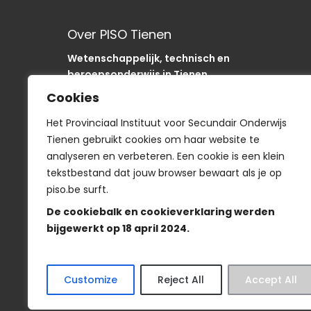
Over PISO Tienen
Wetenschappelijk, technisch en
beroepsonderwijs in Tienen.
Onze school is als “SODA“-school uniek in de
Cookies
regio.
In het PISO zijn we op weg om onze sancties om
Het Provinciaal Instituut voor Secundair Onderwijs
te buigen naar acties
Tienen gebruikt cookies om haar website te
analyseren en verbeteren. Een cookie is een klein
tekstbestand dat jouw browser bewaart als je op
piso.be surft.
Smartschool
De cookiebalk en cookieverklaring werden
bijgewerkt op 18 april 2024.
Veelgestelde vragen
-
Wie is wie?
-
Privacyve
Customize
Reject All
Accept All