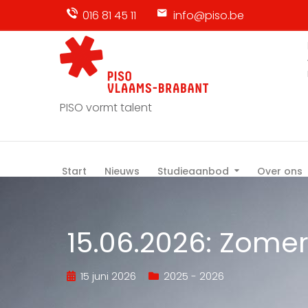
016 81 45 11
info@piso.be
PISO vormt talent
Start
Nieuws
Studieaanbod
Over ons
15.06.2026: Zom
15 juni 2026
2025 - 2026