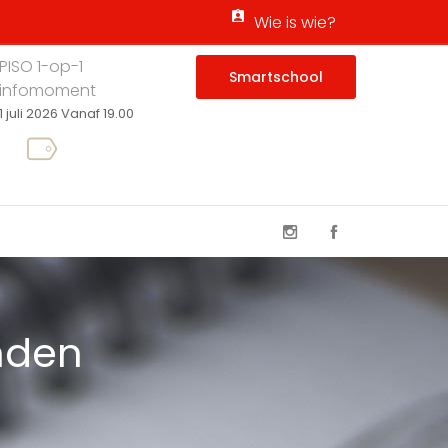
Wie is wie?
PISO 1-op-1
Smartschool
infomoment
1 juli 2026 Vanaf 19.00
nden