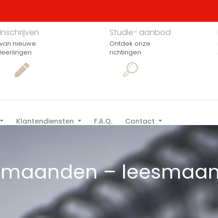
Inschrijven
Studie- aanbod
van nieuwe
Ontdek onze
leerlingen
richtingen
Klantendiensten
F.A.Q.
Contact
ermaanden – leesmaa