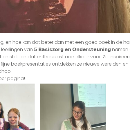
ng, en hoe kan dat beter dan met een goed boek in de h
ingen van 𝟱 𝗕𝗮𝘀𝗶𝘀𝘇𝗼𝗿𝗴 𝗲𝗻 𝗢𝗻𝗱𝗲𝗿𝘀𝘁𝗲𝘂𝗻𝗶𝗻𝗴 na
n stelden dat enthousiast aan elkaar voor. Zo inspireerd
jne boekpresentaties ontdekken ze nieuwe werelden en
chool.
per pagina!