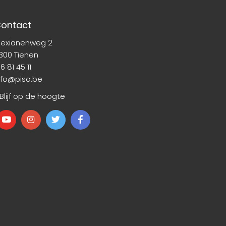
ontact
lexianenweg 2
300 Tienen
6 81 45 11
nfo@piso.be
 Blijf op de hoogte