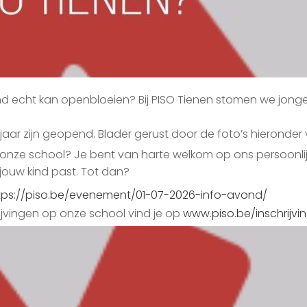
nd echt kan openbloeien? Bij PISO Tienen stomen we jonge
ljaar zijn geopend. Blader gerust door de foto’s hieronder 
 onze school? Je bent van harte welkom op ons persoonl
 jouw kind past. Tot dan?
tps://piso.be/evenement/01-07-2026-info-avond/
rijvingen op onze school vind je op
www.piso.be/inschrijvi