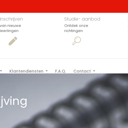
Inschrijven
Studie- aanbod
van nieuwe
Ontdek onze
leerlingen
richtingen
Klantendiensten
F.A.Q.
Contact
ijving