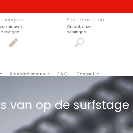
Inschrijven
Studie- aanbod
van nieuwe
Ontdek onze
leerlingen
richtingen
Klantendiensten
F.A.Q.
Contact
ws van op de surfstage