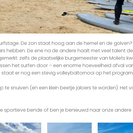
rfstage. De zon staat hoog aan de hemel en de golven? D
mars hebben. De ene na de andere haalt met veel talent de
emerkt: zelfs de plaatselijke burgemeester van Moliets k
ssen het surfen door – een enorme hoeveelheid afval van 
staat er nog een stevig volleybaltornooi op het program
op te snuiven (en een klein beetje jaloers te worden). Het 
onze sportieve bende of ben je benieuwd naar onze ander
.