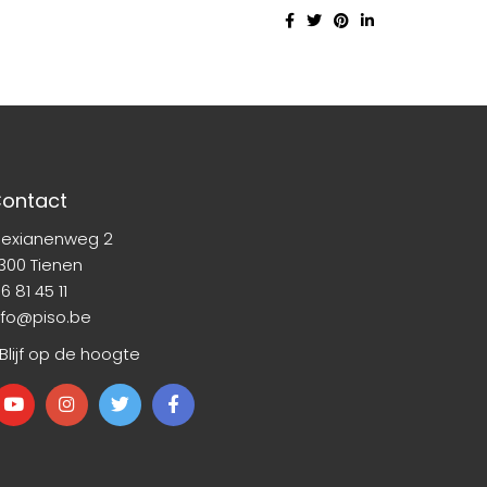
ontact
lexianenweg 2
300 Tienen
6 81 45 11
nfo@piso.be
 Blijf op de hoogte