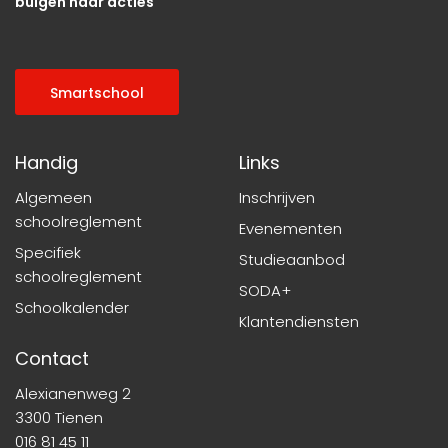
buigen naar acties
Smartschool
Handig
Links
Algemeen
Inschrijven
schoolreglement
Evenementen
Specifiek
Studieaanbod
schoolreglement
SODA+
Schoolkalender
Klantendiensten
Contact
Alexianenweg 2
3300 Tienen
016 81 45 11