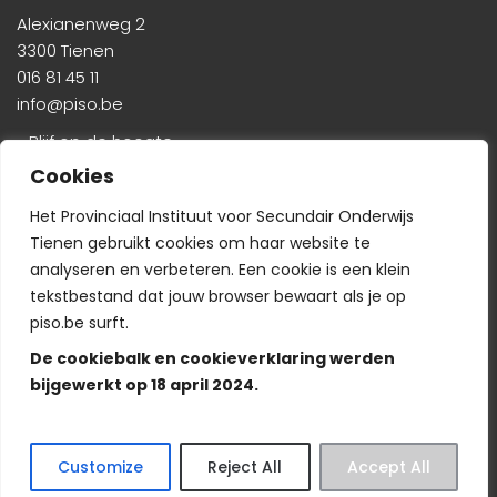
Alexianenweg 2
3300 Tienen
016 81 45 11
info@piso.be
» Blijf op de hoogte
Cookies
Het Provinciaal Instituut voor Secundair Onderwijs
Tienen gebruikt cookies om haar website te
analyseren en verbeteren. Een cookie is een klein
tekstbestand dat jouw browser bewaart als je op
Veelgestelde vragen
-
Wie is wie?
-
Privacyverklaring
piso.be surft.
De cookiebalk en cookieverklaring werden
bijgewerkt op 18 april 2024.
© Copyright PISO 2024. Alle rechten voorbehouden.
Customize
Reject All
Accept All