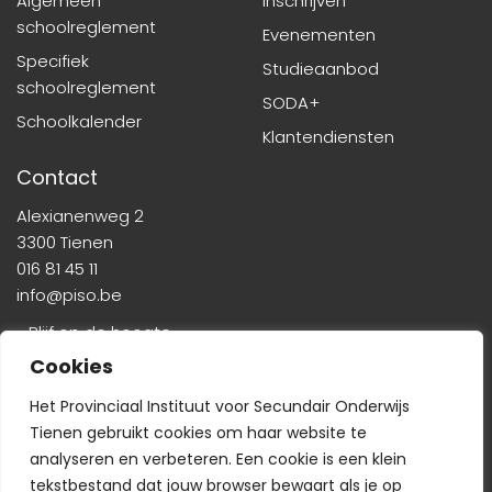
Algemeen
Inschrijven
schoolreglement
Evenementen
Specifiek
Studieaanbod
schoolreglement
SODA+
Schoolkalender
Klantendiensten
Contact
Alexianenweg 2
3300 Tienen
016 81 45 11
info@piso.be
» Blijf op de hoogte
Cookies
Het Provinciaal Instituut voor Secundair Onderwijs
Tienen gebruikt cookies om haar website te
analyseren en verbeteren. Een cookie is een klein
tekstbestand dat jouw browser bewaart als je op