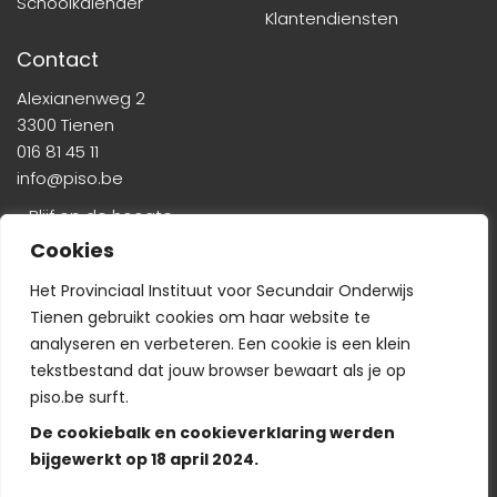
Schoolkalender
Klantendiensten
Contact
Alexianenweg 2
3300 Tienen
016 81 45 11
info@piso.be
» Blijf op de hoogte
Cookies
Het Provinciaal Instituut voor Secundair Onderwijs
Tienen gebruikt cookies om haar website te
analyseren en verbeteren. Een cookie is een klein
tekstbestand dat jouw browser bewaart als je op
Veelgestelde vragen
-
Wie is wie?
-
Privacyverklaring
piso.be surft.
De cookiebalk en cookieverklaring werden
bijgewerkt op 18 april 2024.
© Copyright PISO 2024. Alle rechten voorbehouden.