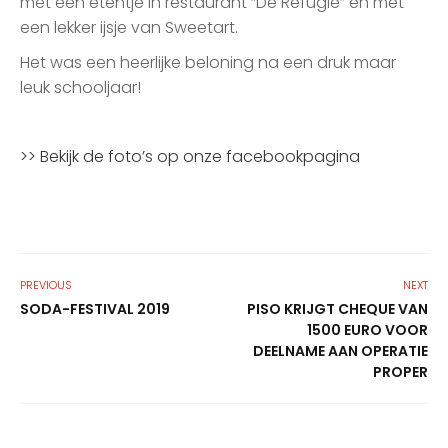
met een etentje in restaurant “De Refugie” en met
een lekker ijsje van Sweetart.
Het was een heerlijke beloning na een druk maar
leuk schooljaar!
>> Bekijk de foto’s op onze facebookpagina
PREVIOUS
NEXT
SODA-FESTIVAL 2019
PISO KRIJGT CHEQUE VAN
1500 EURO VOOR
DEELNAME AAN OPERATIE
PROPER