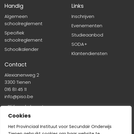
Handig
Links
Algemeen
Inschrijven
schoolreglement
Evenementen
Specifiek
Studieaanbod
schoolreglement
SODA+
Schoolkalender
Klantendiensten
Contact
Alexianenweg 2
3300 Tienen
016 81 45 11
info@piso.be
» Blijf op de hoogte
Cookies
Het Provinciaal Instituut voor Secundair Onderwijs
Tienen gebruikt cookies om haar website te