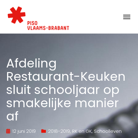
Afdeling
Restaurant-Keuken
sluit schooljaar op
smakelijke manier
af
12 juni 2019
2018-2019
,
RK en GK
,
Schoolleven