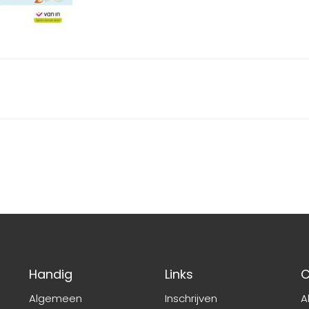
Handig
Links
C
Algemeen
Inschrijven
A