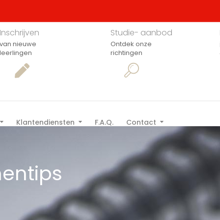
Inschrijven
Studie- aanbod
van nieuwe
Ontdek onze
leerlingen
richtingen
Klantendiensten
F.A.Q.
Contact
entips