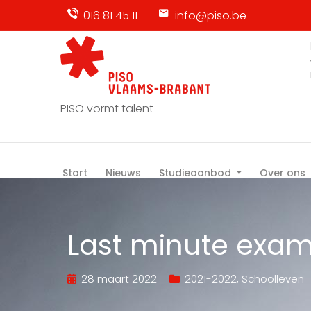
016 81 45 11
info@piso.be
PISO vormt talent
Start
Nieuws
Studieaanbod
Over ons
Last minute exam
28 maart 2022
2021-2022
,
Schoolleven