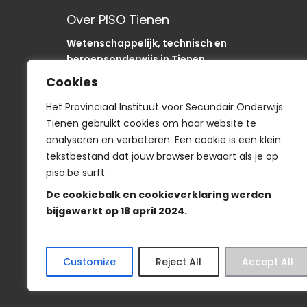
Over PISO Tienen
Wetenschappelijk, technisch en
beroepsonderwijs in Tienen.
Onze school is als “SODA“-school uniek in de
Cookies
regio.
In het PISO zijn we op weg om onze sancties om
Het Provinciaal Instituut voor Secundair Onderwijs
te buigen naar acties
Tienen gebruikt cookies om haar website te
analyseren en verbeteren. Een cookie is een klein
tekstbestand dat jouw browser bewaart als je op
piso.be surft.
Smartschool
De cookiebalk en cookieverklaring werden
bijgewerkt op 18 april 2024.
Veelgestelde vragen
-
Wie is wie?
-
Privacyve
Customize
Reject All
Accept All