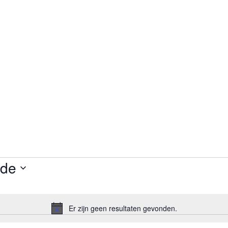
de
Er zijn geen resultaten gevonden.
B
e