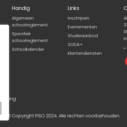
Handig
Links
C
Algemeen
Inschrijven
A
schoolreglement
3
Evenementen
01
Specifiek
Studieaanbod
i
schoolreglement
SODA+
»
Schoolkalender
Klantendiensten
rklaring
© Copyright PISO 2024. Alle rechten voorbehouden.