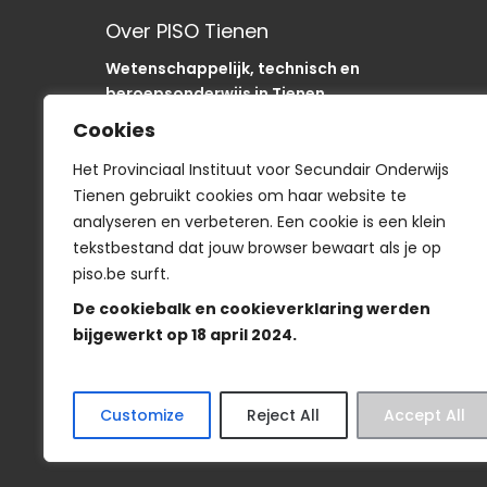
Over PISO Tienen
Wetenschappelijk, technisch en
beroepsonderwijs in Tienen.
Onze school is als “SODA“-school uniek in de
Cookies
regio.
In het PISO zijn we op weg om onze sancties om
Het Provinciaal Instituut voor Secundair Onderwijs
te buigen naar acties
Tienen gebruikt cookies om haar website te
analyseren en verbeteren. Een cookie is een klein
tekstbestand dat jouw browser bewaart als je op
piso.be surft.
Smartschool
De cookiebalk en cookieverklaring werden
bijgewerkt op 18 april 2024.
Veelgestelde vragen
-
Wie is wie?
-
Privacyve
Customize
Reject All
Accept All