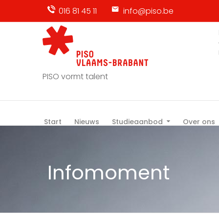
016 81 45 11
info@piso.be
PISO vormt talent
Start
Nieuws
Studieaanbod
Over ons
Infomoment