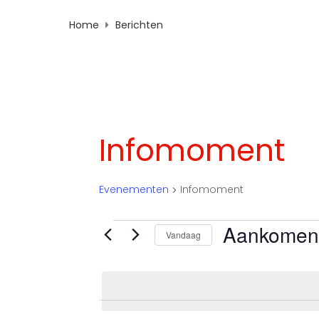
Home
Berichten
Infomoment
Evenementen
Infomoment
Evenementen
Aankomen
Vandaag
S
e
l
e