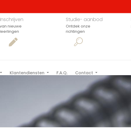
Inschrijven
Studie- aanbod
van nieuwe
Ontdek onze
leerlingen
richtingen
Klantendiensten
F.A.Q.
Contact