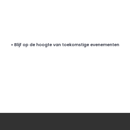
r
i
c
h
t
» Blijf op de hoogte van toekomstige evenementen