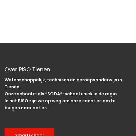
e
t
e
n
w
d
n
a
e
t
n
e
u
a
m
r
.
v
g
Over PISO Tienen
i
a
Wetenschappelijk, technisch en beroepsonderwijs in
v
g
Tienen.
e
Onze school is als “SODA“-school uniek in de regio.
a
In het PISO zijn we op weg om onze sancties om te
n
buigen naar acties
t
n
i
a
Smartschool