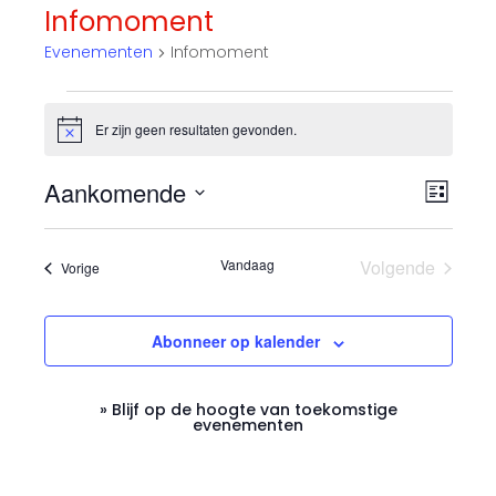
Infomoment
Evenementen
Infomoment
Evenementen
Er zijn geen resultaten gevonden.
B
e
r
E
W
Aankomende
i
L
c
S
v
h
e
i
t
e
j
e
Vandaag
Volgende
Evenementen
Vorige
l
e
s
Evenement
e
n
t
r
c
Abonneer op kalender
e
t
g
m
e
» Blijf op de hoogte van toekomstige
e
a
evenementen
e
r
v
n
e