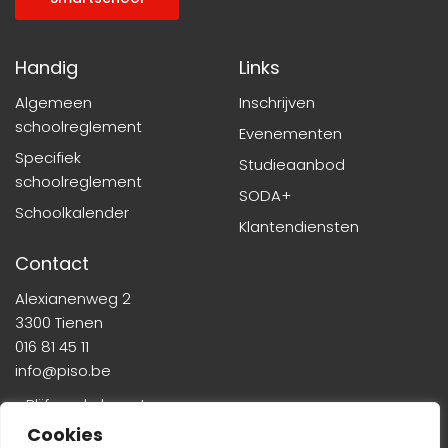
e
v
i
Handig
Links
g
Algemeen
Inschrijven
a
schoolreglement
Evenementen
t
Specifiek
Studieaanbod
schoolreglement
i
SODA+
Schoolkalender
Klantendiensten
e
Contact
Alexianenweg 2
3300 Tienen
016 81 45 11
info@piso.be
» Blijf op de hoogte
Cookies