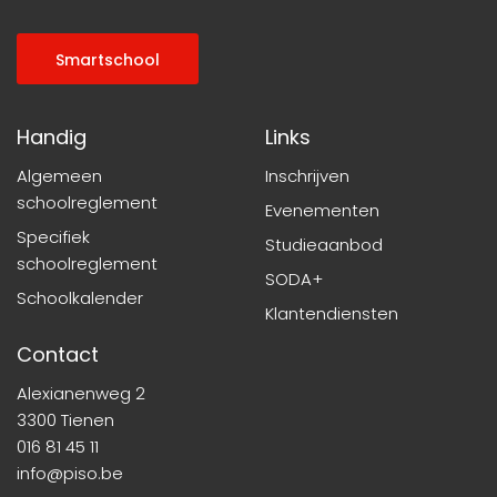
g
a
Smartschool
t
i
Handig
Links
e
Algemeen
Inschrijven
schoolreglement
Evenementen
Specifiek
Studieaanbod
schoolreglement
SODA+
Schoolkalender
Klantendiensten
Contact
Alexianenweg 2
3300 Tienen
016 81 45 11
info@piso.be