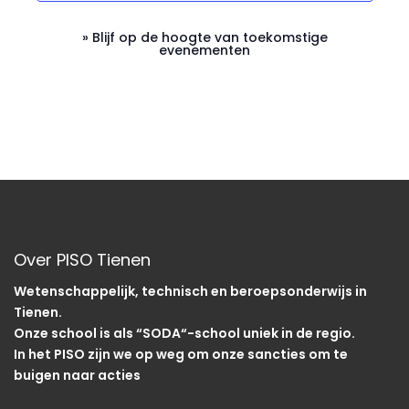
n
a
e
t
n
» Blijf op de hoogte van toekomstige
e
u
evenementen
a
m
r
.
v
g
i
a
v
g
e
a
n
Over PISO Tienen
t
n
Wetenschappelijk, technisch en beroepsonderwijs in
i
Tienen.
a
Onze school is als “SODA“-school uniek in de regio.
e
v
In het PISO zijn we op weg om onze sancties om te
buigen naar acties
i