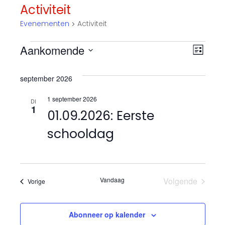
Activiteit
Evenementen
Activiteit
Evenementen
E
W
Aankomende
L
S
v
e
i
e
september 2026
j
e
l
e
s
1 september 2026
e
n
DI
t
1
r
01.09.2026: Eerste
c
e
t
schooldag
g
m
e
e
a
e
r
v
n
e
Vandaag
Volgende
Evenementen
Vorige
e
Evenement
t
e
n
w
d
Abonneer op kalender