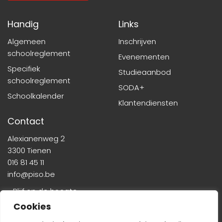
Handig
Links
Algemeen
Inschrijven
schoolreglement
Evenementen
Specifiek
Studieaanbod
schoolreglement
SODA+
Schoolkalender
Klantendiensten
Contact
Alexianenweg 2
3300 Tienen
016 81 45 11
info@piso.be
» Blijf op de hoogte
Cookies