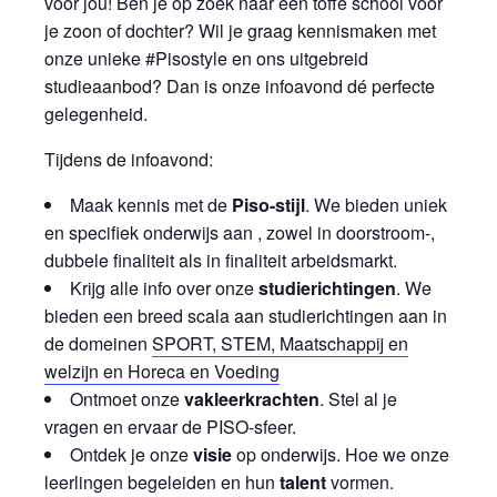
voor jou! Ben je op zoek naar een toffe school voor
je zoon of dochter? Wil je graag kennismaken met
onze unieke #Pisostyle en ons uitgebreid
studieaanbod? Dan is onze infoavond dé perfecte
gelegenheid.
Tijdens de infoavond:
Maak kennis met de
Piso-stijl
. We bieden uniek
en specifiek onderwijs aan , zowel in doorstroom-,
dubbele finaliteit als in finaliteit arbeidsmarkt.
Krijg alle info over onze
studierichtingen
. We
bieden een breed scala aan studierichtingen aan in
de domeinen
SPORT, STEM, Maatschappij en
welzijn en Horeca en Voeding
Ontmoet onze
vakleerkrachten
. Stel al je
vragen en ervaar de PISO-sfeer.
Ontdek je onze
visie
op onderwijs. Hoe we onze
leerlingen begeleiden en hun
talent
vormen.