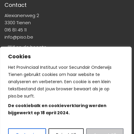
Contact
Alexianenweg 2
3300 Tienen
016 81 45 11
info@piso.be
» Blijf op de hoogte
Cookies
Het Provinciaal Instituut voor Secundair Onderwijs
Tienen gebruikt cookies om haar website te
analyseren en verbeteren. Een cookie is een klein
tekstbestand dat jouw browser bewaart als je op
Veelgestelde vragen
-
Wie is wie?
-
Privacyverklaring
piso.be surft.
De cookiebalk en cookieverklaring werden
bijgewerkt op 18 april 2024.
© Copyright PISO 2024. Alle rechten voorbehouden.