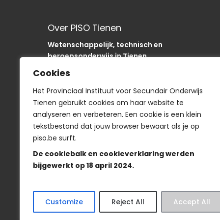
Over PISO Tienen
Wetenschappelijk, technisch en
beroepsonderwijs in Tienen.
Onze school is als “SODA“-school uniek in de
Cookies
regio.
In het PISO zijn we op weg om onze sancties om
Het Provinciaal Instituut voor Secundair Onderwijs
te buigen naar acties
Tienen gebruikt cookies om haar website te
analyseren en verbeteren. Een cookie is een klein
tekstbestand dat jouw browser bewaart als je op
piso.be surft.
Smartschool
De cookiebalk en cookieverklaring werden
bijgewerkt op 18 april 2024.
Veelgestelde vragen
-
Wie is wie?
-
Privacyve
Customize
Reject All
Accept All