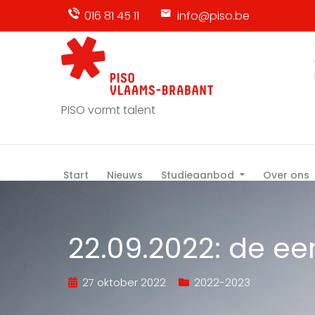
016 81 45 11
info@piso.be
PISO vormt talent
Start
Nieuws
Studieaanbod
Over ons
22.09.2022: de e
27 oktober 2022
2022-2023