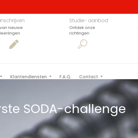
Inschrijven
Studie- aanbod
van nieuwe
Ontdek onze
leerlingen
richtingen
Klantendiensten
F.A.Q.
Contact
erste SODA-challenge