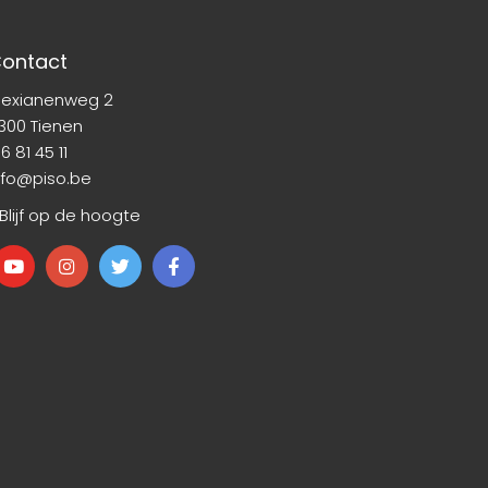
ontact
lexianenweg 2
300 Tienen
6 81 45 11
nfo@piso.be
 Blijf op de hoogte