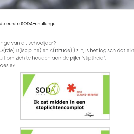
: de eerste SODA-challenge
nge van dit schooljaar?
de) D(iscipline) en A(ttitude) ) zijn, is het logisch dat el
t om zich te houden aan de pijler “stiptheid”.
Loesje?