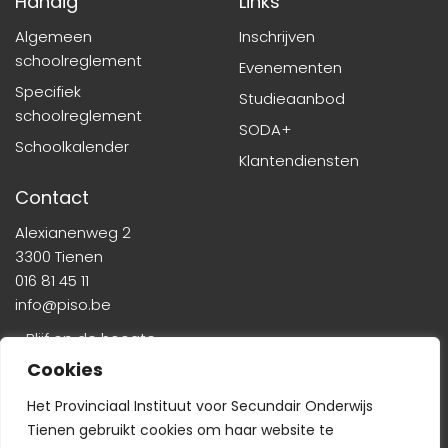
Handig
Links
Algemeen
Inschrijven
schoolreglement
Evenementen
Specifiek
Studieaanbod
schoolreglement
SODA+
Schoolkalender
Klantendiensten
Contact
Alexianenweg 2
3300 Tienen
016 81 45 11
info@piso.be
» Blijf op de hoogte
Cookies
Het Provinciaal Instituut voor Secundair Onderwijs
Tienen gebruikt cookies om haar website te