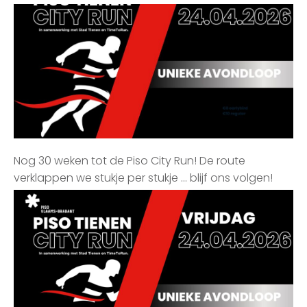
Nog 30 weken tot de Piso City Run! De route
verklappen we stukje per stukje … blijf ons volgen!