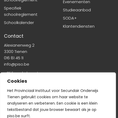
Evenementen
Specifiek
Studieaanbod
schoolreglement
SODA+
Schoolkalender
Klantendiensten
Contact
Alexianenweg 2
3300 Tienen
016 81 45 11
info@piso.be
» Blijf op de hoogte
Cookies
Het Provinciaal Instituut voor Secundair Onderwijs
Tienen gebruikt cookies om haar website te
analyseren en verbeteren. Een cookie is een klein
tekstbestand dat jouw browser bewaart als je op
Veelgestelde vragen
-
Wie is wie?
-
Privacyverklaring
piso.be surft.