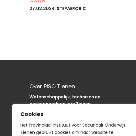
PREVIOUS
27.02.2024: STEPAEROBIC
Over PISO Tienen
Wetenschappelijk, technisch en
beroepsonderwijs in Tienen.
Onze school is als “SODA“-school uniek in de
Cookies
regio.
In het PISO zijn we op weg om onze sancties om
Het Provinciaal Instituut voor Secundair Onderwijs
te buigen naar acties
Tienen gebruikt cookies om haar website te