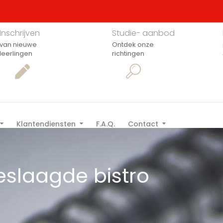
Inschrijven
Studie- aanbod
van nieuwe
Ontdek onze
leerlingen
richtingen
Klantendiensten
F.A.Q.
Contact
eslaagde bistro