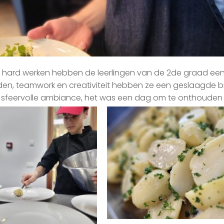
hard werken hebben de leerlingen van de 2de graad een o
en, teamwork en creativiteit hebben ze een geslaagde bi
en sfeervolle ambiance, het was een dag om te onthouden 