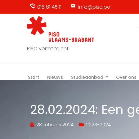
016 81 45 11
info@piso.be
PISO vormt talent
Start
Nieuws
Studieaanbod
Over ons
28.02.2024: Een g
28 februari 2024
2023-2024