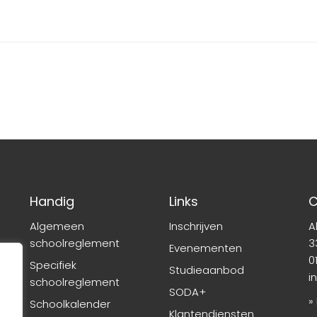
Handig
Links
C
Algemeen
Inschrijven
A
schoolreglement
3
Evenementen
01
Specifiek
Studieaanbod
i
schoolreglement
SODA+
»
Schoolkalender
Klantendiensten