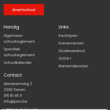
Smartschool
Handig
Links
Algemeen
Inschrijven
schoolreglement
Evenementen
Specifiek
Studieaanbod
schoolreglement
SODA+
Schoolkalender
Klantendiensten
Contact
Alexianenweg 2
3300 Tienen
016 81 45 11
info@piso.be
» Blijf op de hoogte