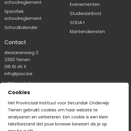
schoolreglement
Evenementen
Specifiek
Studieaanbod
schoolreglement
SODA+
Schoolkalender
Klantendiensten
Contact
Alexianenweg 2
3300 Tienen
016 81 45 11
info@piso.be
» Blijf op de hoogte
Cookies
Het Provinciaal Instituut voor Secundair Onderwijs
Tienen gebruikt cookies om haar website te
analyseren en verbeteren. Een cookie is een klein
tekstbestand dat jouw browser bewaart als je op
Veelgestelde vragen
-
Wie is wie?
-
Privacyverklaring
piso.be surft.