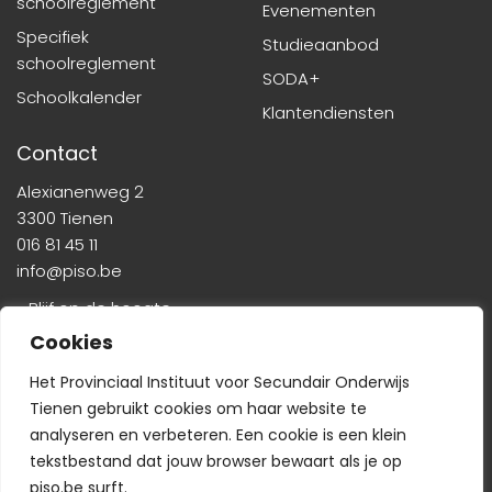
schoolreglement
Evenementen
Specifiek
Studieaanbod
schoolreglement
SODA+
Schoolkalender
Klantendiensten
Contact
Alexianenweg 2
3300 Tienen
016 81 45 11
info@piso.be
» Blijf op de hoogte
Cookies
Het Provinciaal Instituut voor Secundair Onderwijs
Tienen gebruikt cookies om haar website te
analyseren en verbeteren. Een cookie is een klein
tekstbestand dat jouw browser bewaart als je op
Veelgestelde vragen
-
Wie is wie?
-
Privacyverklaring
piso.be surft.