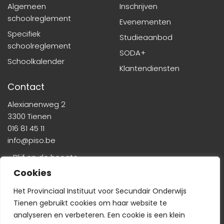
Algemeen
Inschrijven
schoolreglement
Evenementen
Specifiek
Studieaanbod
schoolreglement
SODA+
Schoolkalender
Klantendiensten
Contact
Alexianenweg 2
3300 Tienen
016 81 45 11
info@piso.be
» Blijf op de hoogte
Cookies
Het Provinciaal Instituut voor Secundair Onderwijs
Tienen gebruikt cookies om haar website te
analyseren en verbeteren. Een cookie is een klein