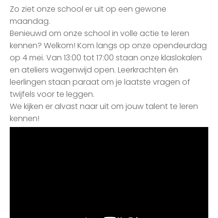
Zo ziet onze school er uit op een gewone
maandag.
Benieuwd om onze school in volle actie te leren
kennen? Welkom! Kom langs op onze opendeurdag
op 4 mei. Van 13:00 tot 17:00 staan onze klaslokalen
en ateliers wagenwijd open. Leerkrachten én
leerlingen staan paraat om je laatste vragen of
twijfels voor te leggen.
We kijken er alvast naar uit om jouw talent te leren
kennen!