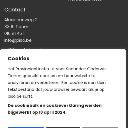
Contact
Alexianenweg 2
3300 Tienen
016 81 45 11
info@piso.be
» Blijf op de hoogte
Cookies
Het Provinciaal Instituut voor Secundair Onderwijs
Tienen gebruikt cookies om haar website te
analyseren en verbeteren. Een cookie is een klein
tekstbestand dat jouw browser bewaart als je op
Veelgestelde vragen
-
Wie is wie?
-
Privacyverklaring
piso.be surft.
De cookiebalk en cookieverklaring werden
bijgewerkt op 18 april 2024.
© Copyright PISO 2024. Alle rechten voorbehouden.