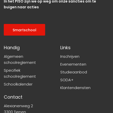
In het PISO zijn we op weg om onze sancties om te
buigen naar acties
Smartschool
Handig
Links
Algemeen
Inschrijven
schoolreglement
Evenementen
Specifiek
Studieaanbod
schoolreglement
SODA+
Schoolkalender
Klantendiensten
Contact
Alexianenweg 2
3300 Tienen