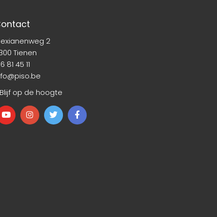
ontact
lexianenweg 2
300 Tienen
6 81 45 11
nfo@piso.be
 Blijf op de hoogte