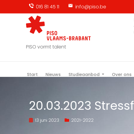
016 81 45 11
info@piso.be
PISO vormt talent
Start
Nieuws
Studieaanbod
Over ons
20.03.2023 Stress
13 juni 2023
2021-2022