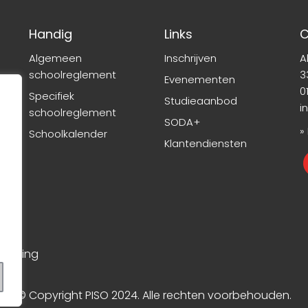
Handig
Links
C
Algemeen
Inschrijven
A
schoolreglement
3
Evenementen
01
Specifiek
Studieaanbod
i
schoolreglement
SODA+
»
Schoolkalender
Klantendiensten
rklaring
© Copyright PISO 2024. Alle rechten voorbehouden.