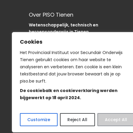
Over PISO Tienen
Wetenschappelijk, technisch en
beroepsonderwijs in Tienen.
Onze school is als “SODA“-school uniek in de
Cookies
regio.
In het PISO zijn we op weg om onze sancties om
Het Provinciaal Instituut voor Secundair Onderwijs
te buigen naar acties
Tienen gebruikt cookies om haar website te
analyseren en verbeteren. Een cookie is een klein
tekstbestand dat jouw browser bewaart als je op
piso.be surft.
Smartschool
De cookiebalk en cookieverklaring werden
bijgewerkt op 18 april 2024.
Veelgestelde vragen
-
Wie is wie?
-
Privacyve
Customize
Reject All
Accept All