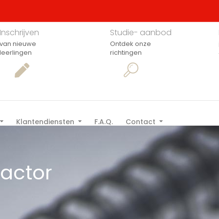
Inschrijven
Studie- aanbod
van nieuwe
Ontdek onze
leerlingen
richtingen
Klantendiensten
F.A.Q.
Contact
factor