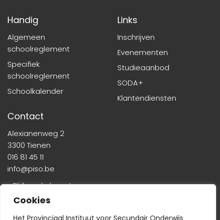
Handig
Links
Algemeen
Inschrijven
schoolreglement
Evenementen
Specifiek
Studieaanbod
schoolreglement
SODA+
Schoolkalender
Klantendiensten
Contact
Alexianenweg 2
3300 Tienen
016 81 45 11
info@piso.be
» Blijf op de hoogte
Cookies
Het Provinciaal Instituut voor Secundair Onderwijs