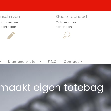
Inschrijven
Studie- aanbod
van nieuwe
Ontdek onze
leerlingen
richtingen
Klantendiensten
F.A.Q.
Contact
 maakt eigen totebag