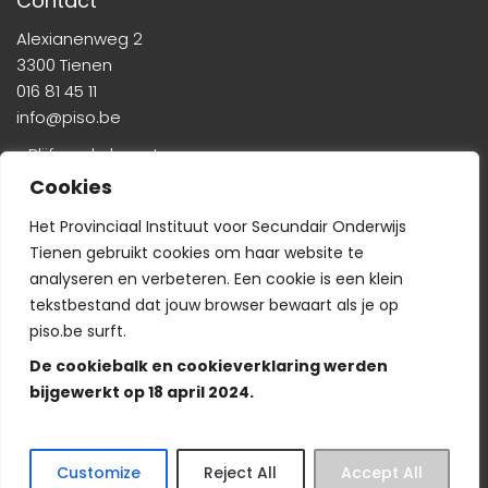
Contact
Alexianenweg 2
3300 Tienen
016 81 45 11
info@piso.be
» Blijf op de hoogte
Cookies
Het Provinciaal Instituut voor Secundair Onderwijs
Tienen gebruikt cookies om haar website te
analyseren en verbeteren. Een cookie is een klein
tekstbestand dat jouw browser bewaart als je op
Veelgestelde vragen
-
Wie is wie?
-
Privacyverklaring
piso.be surft.
De cookiebalk en cookieverklaring werden
bijgewerkt op 18 april 2024.
© Copyright PISO 2024. Alle rechten voorbehouden.
Customize
Reject All
Accept All