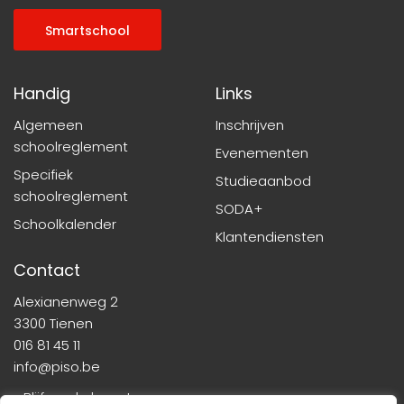
Smartschool
Handig
Links
Algemeen
Inschrijven
schoolreglement
Evenementen
Specifiek
Studieaanbod
schoolreglement
SODA+
Schoolkalender
Klantendiensten
Contact
Alexianenweg 2
3300 Tienen
016 81 45 11
info@piso.be
» Blijf op de hoogte