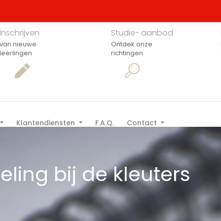
Inschrijven
Studie- aanbod
van nieuwe
Ontdek onze
leerlingen
richtingen
Klantendiensten
F.A.Q.
Contact
eling bij de kleuters