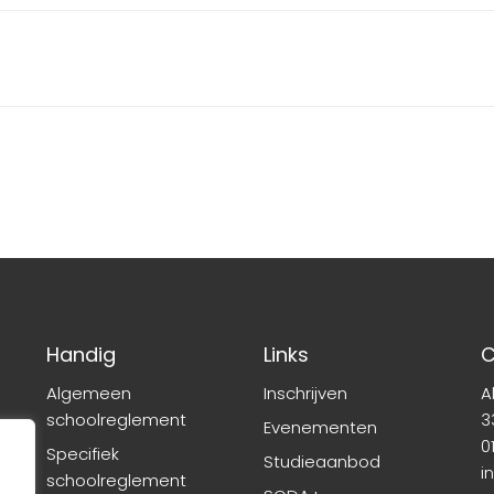
Handig
Links
C
Algemeen
Inschrijven
A
schoolreglement
3
Evenementen
01
Specifiek
Studieaanbod
i
schoolreglement