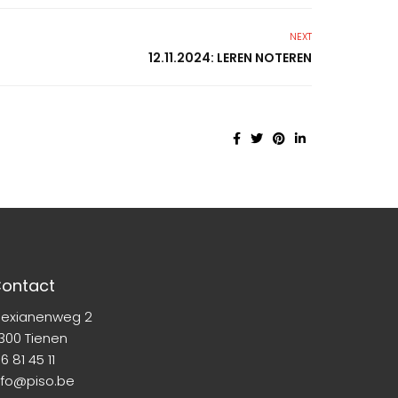
NEXT
12.11.2024: LEREN NOTEREN
ontact
lexianenweg 2
300 Tienen
6 81 45 11
nfo@piso.be