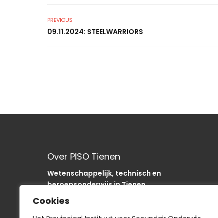
PREVIOUS
09.11.2024: STEELWARRIORS
Over PISO Tienen
Wetenschappelijk, technisch en
beroepsonderwijs in Tienen.
Onze school is als “SODA“-school uniek in de
Cookies
regio.
In het PISO zijn we op weg om onze sancties om