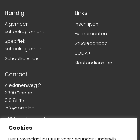
Handig
Links
Algemeen
Inschrijven
schoolreglement
Evenementen
Specifiek
Studieaanbod
schoolreglement
SODA+
Schoolkalender
Klantendiensten
Contact
Alexianenweg 2
3300 Tienen
016 81 45 11
info@piso.be
» Blijf op de hoogte
Cookies
Het Provinciaal Instituut voor Secundair Onderwijs