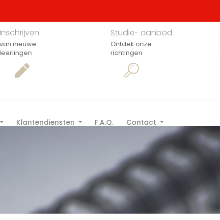
Inschrijven
Studie- aanbod
van nieuwe
Ontdek onze
leerlingen
richtingen
Klantendiensten
F.A.Q.
Contact