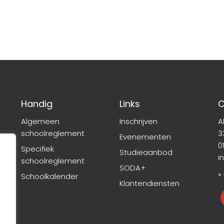
Handig
Links
C
Algemeen
Inschrijven
A
schoolreglement
3
Evenementen
01
Specifiek
Studieaanbod
i
schoolreglement
SODA+
»
Schoolkalender
Klantendiensten