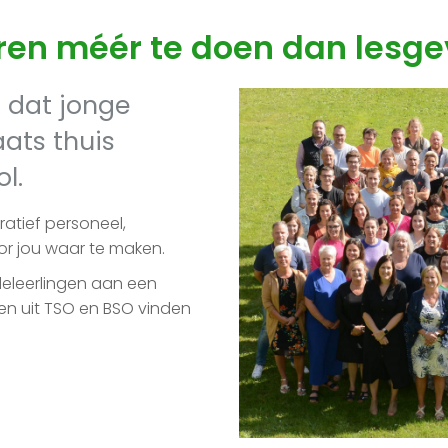
ren méér te doen dan lesge
d dat jonge
aats thuis
l.
ratief personeel,
oor jou waar te maken.
eleerlingen aan een
en uit TSO en BSO vinden