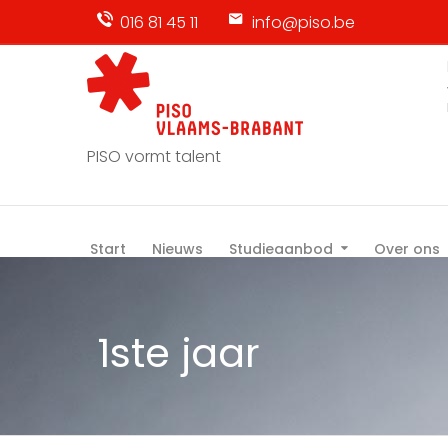
016 81 45 11
info@piso.be
PISO vormt talent
Start
Nieuws
Studieaanbod
Over ons
1ste jaar