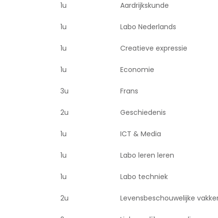
1u
Aardrijkskunde
1u
Labo Nederlands
1u
Creatieve expressie
1u
Economie
3u
Frans
2u
Geschiedenis
1u
ICT & Media
1u
Labo leren leren
1u
Labo techniek
2u
Levensbeschouwelijke vakke