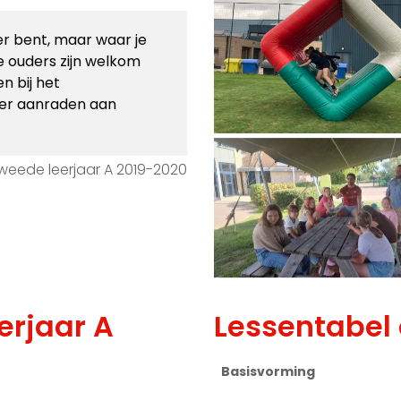
r bent, maar waar je
de ouders zijn welkom
n bij het
ker aanraden aan
weede leerjaar A 2019-2020
erjaar A
Lessentabel 
Basisvorming