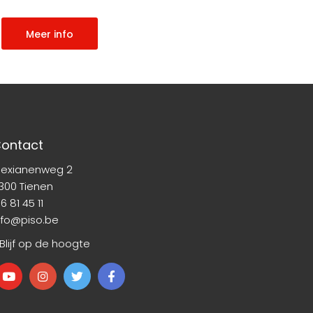
Meer info
ontact
lexianenweg 2
300 Tienen
6 81 45 11
nfo@piso.be
 Blijf op de hoogte