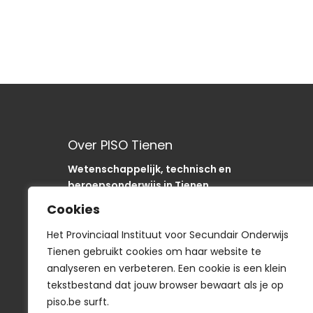
Over PISO Tienen
Wetenschappelijk, technisch en
beroepsonderwijs in Tienen.
Onze school is als “SODA“-school uniek in de
Cookies
regio.
In het PISO zijn we op weg om onze sancties om
Het Provinciaal Instituut voor Secundair Onderwijs
te buigen naar acties
Tienen gebruikt cookies om haar website te
analyseren en verbeteren. Een cookie is een klein
tekstbestand dat jouw browser bewaart als je op
piso.be surft.