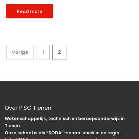
Read more
Berichten
Vorige
1
2
paginering
Over PISO Tienen
Wetenschappelijk, technisch en beroepsonderwijs in
Tienen.
Onze school is als “SODA“-school uniek in de regio.