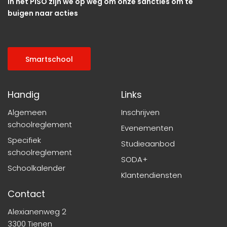
In het PISO zijn we op weg om onze sancties om te
buigen naar acties
Smartschool
Handig
Links
Algemeen
Inschrijven
schoolreglement
Evenementen
Specifiek
Studieaanbod
schoolreglement
SODA+
Schoolkalender
Klantendiensten
Contact
Alexianenweg 2
3300 Tienen